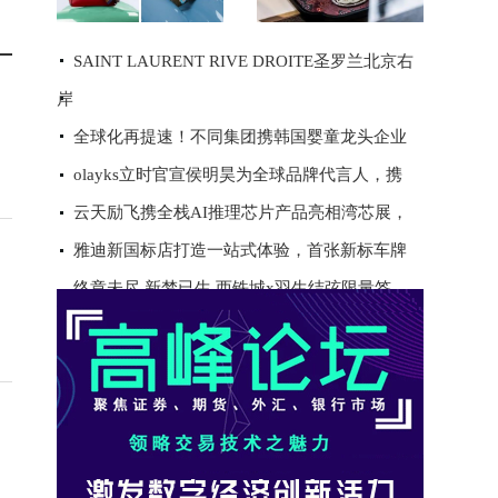
SAINT LAURENT RIVE DROITE圣罗兰北京右
岸
全球化再提速！不同集团携韩国婴童龙头企业
olayks立时官宣侯明昊为全球品牌代言人，携
云天励飞携全栈AI推理芯片产品亮相湾芯展，
雅迪新国标店打造一站式体验，首张新标车牌
终章未尽 新梦已生 西铁城x羽生结弦限量签