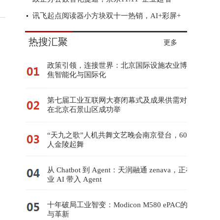
讯飞起点阅读器小方块双十一热销，AI+彩屏+
热搜汇聚
更多
政策引领，连接世界：北京国际设施农业博览会聚
焦智能化与国际化
第七届工业互联网大赛闭幕式及成果供需对接活动
在北京石景山区成功举
“天九之歌”人机共舞文艺晚会南京登台，60台机器
人金陵起舞
从 Chatbot 到 Agent：天润融通 zenava，正在把企
业 AI 带入 Agent
十年破局工业智变：Modicon M580 ePAC的传承
与革新