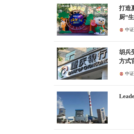
打造
厨”
中证
胡兵
方式
中证
Lea